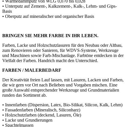
• Wärmedämmputz von WLG 0,070 bis 0,028
• Unterputz auf Zement-, Kalkzement-, Kalk-, Lehm- und Gips-
Basis
• Oberputz auf mineralischer und organischer Basis
BRINGEN SIE MEHR FARBE IN IHR LEBEN.
Farben, Lacke und Holzschutzlasuren für den Neubau oder Altbau,
zum Renovieren oder Sanieren, für WDVS-Systeme, Werkzeuge
und Maschinen sowie Farb-Mischanlage. Farbtöne entdecken in der
Vielfalt der Farben. Handrich macht den Unterschied.
FARBEN / MALERBEDARF
Der Kreativität freien Lauf lassen, mit Lasuren, Lacken und Farben,
die wir gern vor Ort nach Belieben und Vorgaben mischen. Eine
große Auswahl entsprechender Werkzeuge und Grundmaterialien
runden das Sortiment ab.
• Innenfarben (Dispersion, Latex, Bio-Silikat, Silicon, Kalk, Lehm)
• Fassadenfarben (Mineralisch, Siliconharz)
• Holzschutzfarben (deckend, Lasuren, Öle)
• Lacke und Grundierungen
• Spachtelmassen