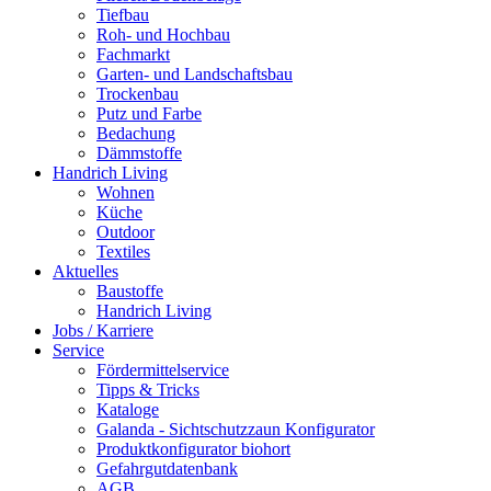
Tiefbau
Roh- und Hochbau
Fachmarkt
Garten- und Landschaftsbau
Trockenbau
Putz und Farbe
Bedachung
Dämmstoffe
Handrich Living
Wohnen
Küche
Outdoor
Textiles
Aktuelles
Baustoffe
Handrich Living
Jobs / Karriere
Service
Fördermittelservice
Tipps & Tricks
Kataloge
Galanda - Sichtschutzzaun Konfigurator
Produktkonfigurator biohort
Gefahrgutdatenbank
AGB