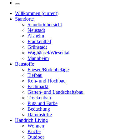
Willkommen
(current)
Standorte
Standortübersicht
Neustadt
Alsheim
Frankenthal
Grünstadt
Waghäusel/Wiesental
Mannheim
Baustoffe
Fliesen/Bodenbeläge
Tiefbau
Roh- und Hochbau
Fachmarkt
Garten- und Landschaftsbau
Trockenbau
Putz und Farbe
Bedachung
Dämmstoffe
Handrich Living
Wohnen
Küche
Outdoor