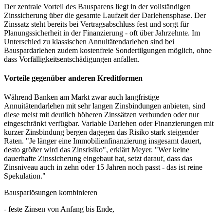
Der zentrale Vorteil des Bausparens liegt in der vollständigen
Zinssicherung über die gesamte Laufzeit der Darlehensphase. Der
Zinssatz steht bereits bei Vertragsabschluss fest und sorgt für
Planungssicherheit in der Finanzierung - oft über Jahrzehnte. Im
Unterschied zu klassischen Annuitätendarlehen sind bei
Bauspardarlehen zudem kostenfreie Sondertilgungen möglich, ohne
dass Vorfälligkeitsentschädigungen anfallen.
Vorteile gegenüber anderen Kreditformen
Während Banken am Markt zwar auch langfristige
Annuitätendarlehen mit sehr langen Zinsbindungen anbieten, sind
diese meist mit deutlich höheren Zinssätzen verbunden oder nur
eingeschränkt verfügbar. Variable Darlehen oder Finanzierungen mit
kurzer Zinsbindung bergen dagegen das Risiko stark steigender
Raten. "Je länger eine Immobilienfinanzierung insgesamt dauert,
desto größer wird das Zinsrisiko", erklärt Meyer. "Wer keine
dauerhafte Zinssicherung eingebaut hat, setzt darauf, dass das
Zinsniveau auch in zehn oder 15 Jahren noch passt - das ist reine
Spekulation."
Bausparlösungen kombinieren
- feste Zinsen von Anfang bis Ende,