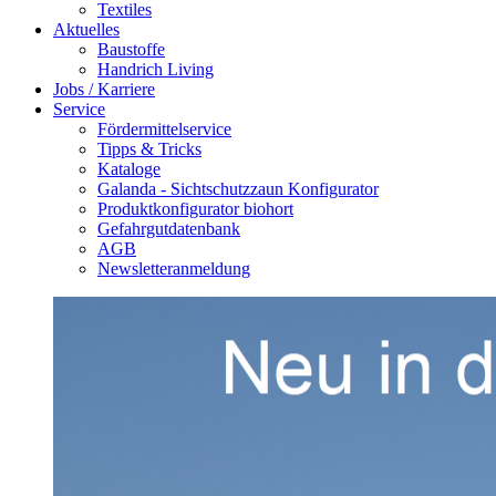
Textiles
Aktuelles
Baustoffe
Handrich Living
Jobs / Karriere
Service
Fördermittelservice
Tipps & Tricks
Kataloge
Galanda - Sichtschutzzaun Konfigurator
Produktkonfigurator biohort
Gefahrgutdatenbank
AGB
Newsletteranmeldung