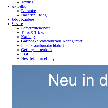
Textiles
Aktuelles
Baustoffe
Handrich Living
Jobs / Karriere
Service
Fördermittelservice
Tipps & Tricks
Kataloge
Galanda - Sichtschutzzaun Konfigurator
Produktkonfigurator biohort
Gefahrgutdatenbank
AGB
Newsletteranmeldung