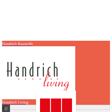
Handrich Baustoffe
Handrich Living
©
ACO Passavant Detego GmbH Schachtabdeckungen