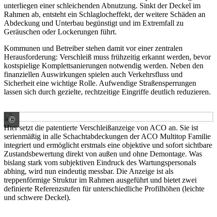
unterliegen einer schleichenden Abnutzung. Sinkt der Deckel im
Rahmen ab, entsteht ein Schlaglocheffekt, der weitere Schäden an
Abdeckung und Unterbau begünstigt und im Extremfall zu
Geräuschen oder Lockerungen führt.
Kommunen und Betreiber stehen damit vor einer zentralen
Herausforderung: Verschleiß muss frühzeitig erkannt werden, bevor
kostspielige Komplettsanierungen notwendig werden. Neben den
finanziellen Auswirkungen spielen auch Verkehrsfluss und
Sicherheit eine wichtige Rolle. Aufwendige Straßensperrungen
lassen sich durch gezielte, rechtzeitige Eingriffe deutlich reduzieren.
©
ACO Passavant Detego GmbH Schachtabdeckungen
Hier setzt die patentierte Verschleißanzeige von ACO an. Sie ist
serienmäßig in alle Schachtabdeckungen der ACO Multitop Familie
integriert und ermöglicht erstmals eine objektive und sofort sichtbare
Zustandsbewertung direkt von außen und ohne Demontage. Was
bislang stark vom subjektiven Eindruck des Wartungspersonals
abhing, wird nun eindeutig messbar. Die Anzeige ist als
treppenförmige Struktur im Rahmen ausgeführt und bietet zwei
definierte Referenzstufen für unterschiedliche Profilhöhen (leichte
und schwere Deckel).