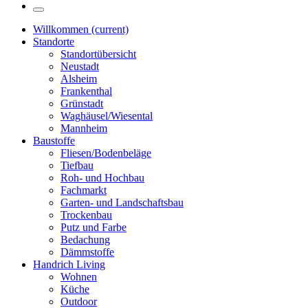
Willkommen
(current)
Standorte
Standortübersicht
Neustadt
Alsheim
Frankenthal
Grünstadt
Waghäusel/Wiesental
Mannheim
Baustoffe
Fliesen/Bodenbeläge
Tiefbau
Roh- und Hochbau
Fachmarkt
Garten- und Landschaftsbau
Trockenbau
Putz und Farbe
Bedachung
Dämmstoffe
Handrich Living
Wohnen
Küche
Outdoor