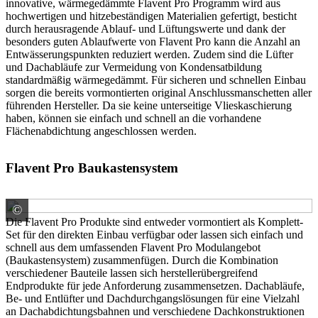
innovative, wärmegedämmte Flavent Pro Programm wird aus
hochwertigen und hitzebeständigen Materialien gefertigt, besticht
durch herausragende Ablauf- und Lüftungswerte und dank der
besonders guten Ablaufwerte von Flavent Pro kann die Anzahl an
Entwässerungspunkten reduziert werden. Zudem sind die Lüfter
und Dachabläufe zur Vermeidung von Kondensatbildung
standardmäßig wärmegedämmt. Für sicheren und schnellen Einbau
sorgen die bereits vormontierten original Anschlussmanschetten aller
führenden Hersteller. Da sie keine unterseitige Vlieskaschierung
haben, können sie einfach und schnell an die vorhandene
Flächenabdichtung angeschlossen werden.
Flavent Pro Baukastensystem
©
BMI Deutschland GmbH Marke Klöber
Die Flavent Pro Produkte sind entweder vormontiert als Komplett-
Set für den direkten Einbau verfügbar oder lassen sich einfach und
schnell aus dem umfassenden Flavent Pro Modulangebot
(Baukastensystem) zusammenfügen. Durch die Kombination
verschiedener Bauteile lassen sich herstellerübergreifend
Endprodukte für jede Anforderung zusammensetzen. Dachabläufe,
Be- und Entlüfter und Dachdurchgangslösungen für eine Vielzahl
an Dachabdichtungsbahnen und verschiedene Dachkonstruktionen