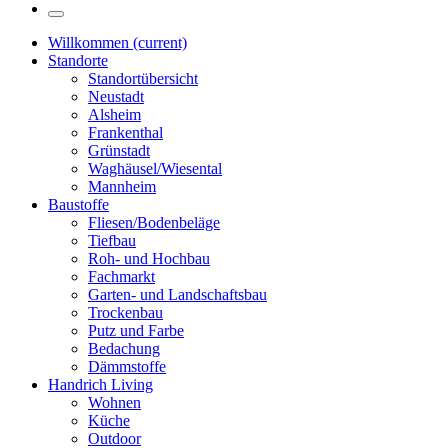
Willkommen
(current)
Standorte
Standortübersicht
Neustadt
Alsheim
Frankenthal
Grünstadt
Waghäusel/Wiesental
Mannheim
Baustoffe
Fliesen/Bodenbeläge
Tiefbau
Roh- und Hochbau
Fachmarkt
Garten- und Landschaftsbau
Trockenbau
Putz und Farbe
Bedachung
Dämmstoffe
Handrich Living
Wohnen
Küche
Outdoor