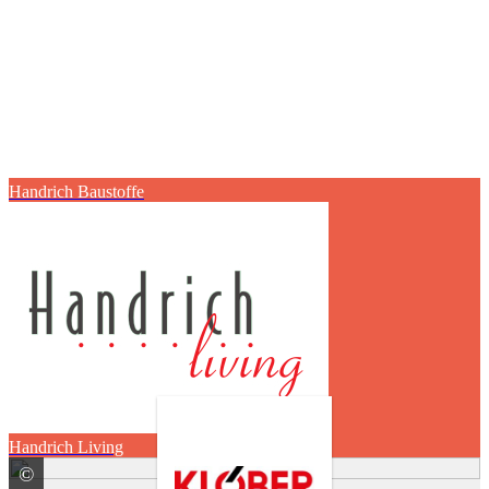
Handrich Baustoffe
Handrich Living
©
BMI Deutschland GmbH Marke Klöber