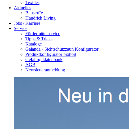
Textiles
Aktuelles
Baustoffe
Handrich Living
Jobs / Karriere
Service
Fördermittelservice
Tipps & Tricks
Kataloge
Galanda - Sichtschutzzaun Konfigurator
Produktkonfigurator biohort
Gefahrgutdatenbank
AGB
Newsletteranmeldung