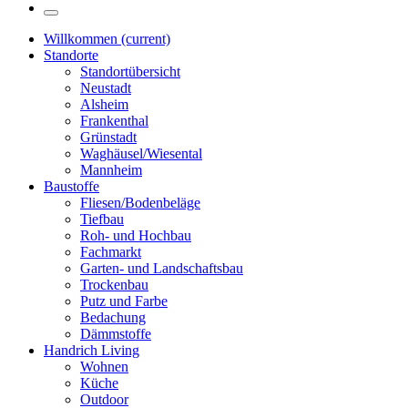
Willkommen
(current)
Standorte
Standortübersicht
Neustadt
Alsheim
Frankenthal
Grünstadt
Waghäusel/Wiesental
Mannheim
Baustoffe
Fliesen/Bodenbeläge
Tiefbau
Roh- und Hochbau
Fachmarkt
Garten- und Landschaftsbau
Trockenbau
Putz und Farbe
Bedachung
Dämmstoffe
Handrich Living
Wohnen
Küche
Outdoor