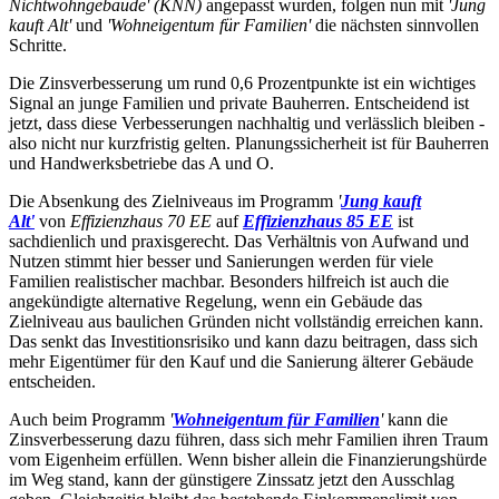
Nichtwohngebäude' (KNN)
angepasst wurden, folgen nun mit
'Jung
kauft Alt'
und
'Wohneigentum für Familien'
die nächsten sinnvollen
Schritte.
Die Zinsverbesserung um rund 0,6 Prozentpunkte ist ein wichtiges
Signal an junge Familien und private Bauherren. Entscheidend ist
jetzt, dass diese Verbesserungen nachhaltig und verlässlich bleiben -
also nicht nur kurzfristig gelten. Planungssicherheit ist für Bauherren
und Handwerksbetriebe das A und O.
Die Absenkung des Zielniveaus im Programm
'
Jung kauft
Alt'
von
Effizienzhaus 70 EE
auf
Effizienzhaus 85 EE
ist
sachdienlich und praxisgerecht. Das Verhältnis von Aufwand und
Nutzen stimmt hier besser und Sanierungen werden für viele
Familien realistischer machbar. Besonders hilfreich ist auch die
angekündigte alternative Regelung, wenn ein Gebäude das
Zielniveau aus baulichen Gründen nicht vollständig erreichen kann.
Das senkt das Investitionsrisiko und kann dazu beitragen, dass sich
mehr Eigentümer für den Kauf und die Sanierung älterer Gebäude
entscheiden.
Auch beim Programm
'
Wohneigentum für Familien
'
kann die
Zinsverbesserung dazu führen, dass sich mehr Familien ihren Traum
vom Eigenheim erfüllen. Wenn bisher allein die Finanzierungshürde
im Weg stand, kann der günstigere Zinssatz jetzt den Ausschlag