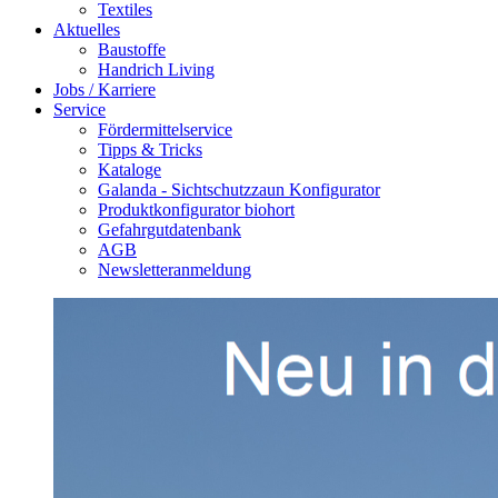
Textiles
Aktuelles
Baustoffe
Handrich Living
Jobs / Karriere
Service
Fördermittelservice
Tipps & Tricks
Kataloge
Galanda - Sichtschutzzaun Konfigurator
Produktkonfigurator biohort
Gefahrgutdatenbank
AGB
Newsletteranmeldung