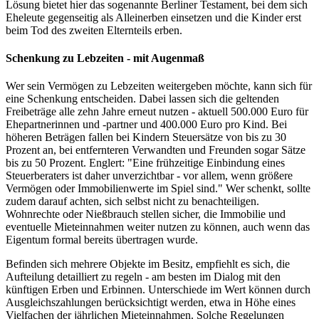
Lösung bietet hier das sogenannte Berliner Testament, bei dem sich
Eheleute gegenseitig als Alleinerben einsetzen und die Kinder erst
beim Tod des zweiten Elternteils erben.
Schenkung zu Lebzeiten - mit Augenmaß
Wer sein Vermögen zu Lebzeiten weitergeben möchte, kann sich für
eine Schenkung entscheiden. Dabei lassen sich die geltenden
Freibeträge alle zehn Jahre erneut nutzen - aktuell 500.000 Euro für
Ehepartnerinnen und -partner und 400.000 Euro pro Kind. Bei
höheren Beträgen fallen bei Kindern Steuersätze von bis zu 30
Prozent an, bei entfernteren Verwandten und Freunden sogar Sätze
bis zu 50 Prozent. Englert: "Eine frühzeitige Einbindung eines
Steuerberaters ist daher unverzichtbar - vor allem, wenn größere
Vermögen oder Immobilienwerte im Spiel sind." Wer schenkt, sollte
zudem darauf achten, sich selbst nicht zu benachteiligen.
Wohnrechte oder Nießbrauch stellen sicher, die Immobilie und
eventuelle Mieteinnahmen weiter nutzen zu können, auch wenn das
Eigentum formal bereits übertragen wurde.
Befinden sich mehrere Objekte im Besitz, empfiehlt es sich, die
Aufteilung detailliert zu regeln - am besten im Dialog mit den
künftigen Erben und Erbinnen. Unterschiede im Wert können durch
Ausgleichszahlungen berücksichtigt werden, etwa in Höhe eines
Vielfachen der jährlichen Mieteinnahmen. Solche Regelungen