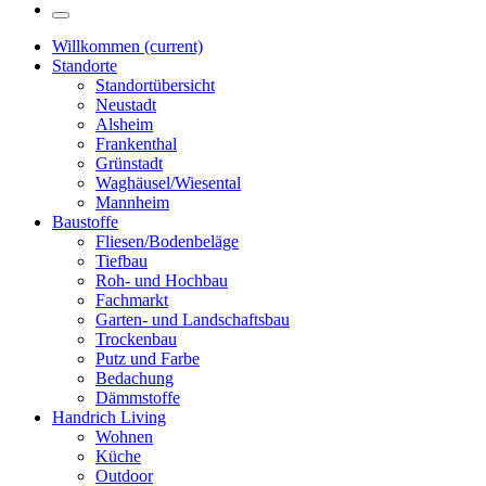
Willkommen
(current)
Standorte
Standortübersicht
Neustadt
Alsheim
Frankenthal
Grünstadt
Waghäusel/Wiesental
Mannheim
Baustoffe
Fliesen/Bodenbeläge
Tiefbau
Roh- und Hochbau
Fachmarkt
Garten- und Landschaftsbau
Trockenbau
Putz und Farbe
Bedachung
Dämmstoffe
Handrich Living
Wohnen
Küche
Outdoor