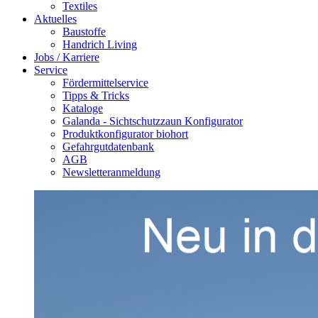
Textiles
Aktuelles
Baustoffe
Handrich Living
Jobs / Karriere
Service
Fördermittelservice
Tipps & Tricks
Kataloge
Galanda - Sichtschutzzaun Konfigurator
Produktkonfigurator biohort
Gefahrgutdatenbank
AGB
Newsletteranmeldung